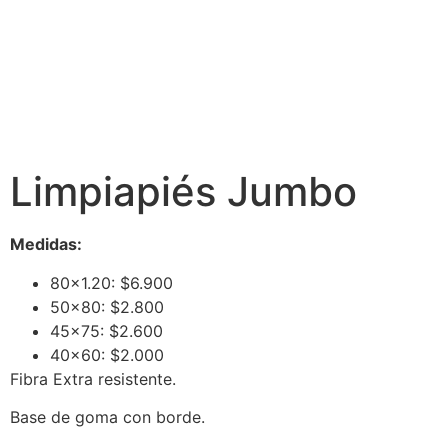
Limpiapiés Jumbo
Medidas:
80×1.20: $6.900
50×80: $2.800
45×75: $2.600
40×60: $2.000
Fibra Extra resistente.
Base de goma con borde.