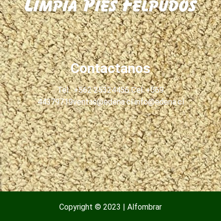
Contactanos
Tel.: +562 25324456 Cel.:+569
44379719ventas@edena.cl info@edena.cl
Copyright © 2023 | Alfombrar