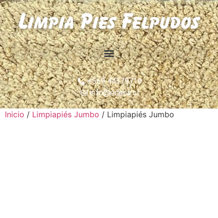
+569 44379719
info@edena.cl
Inicio
/
Limpiapiés Jumbo
/ Limpiapiés Jumbo