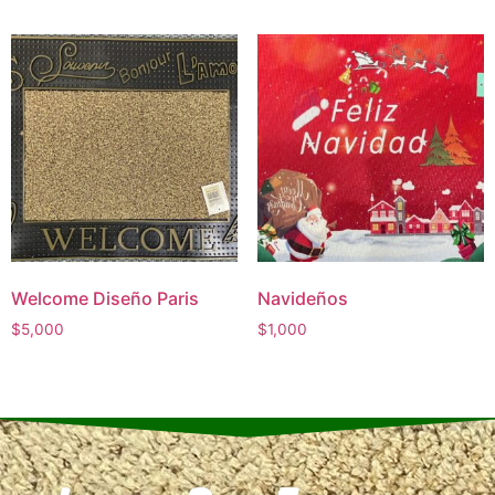
Welcome Diseño Paris
Navideños
$
5,000
$
1,000